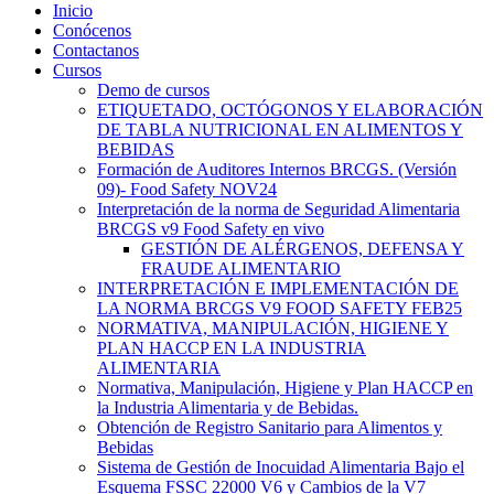
Inicio
Conócenos
Contactanos
Cursos
Demo de cursos
ETIQUETADO, OCTÓGONOS Y ELABORACIÓN
DE TABLA NUTRICIONAL EN ALIMENTOS Y
BEBIDAS
Formación de Auditores Internos BRCGS. (Versión
09)- Food Safety NOV24
Interpretación de la norma de Seguridad Alimentaria
BRCGS v9 Food Safety en vivo
GESTIÓN DE ALÉRGENOS, DEFENSA Y
FRAUDE ALIMENTARIO
INTERPRETACIÓN E IMPLEMENTACIÓN DE
LA NORMA BRCGS V9 FOOD SAFETY FEB25
NORMATIVA, MANIPULACIÓN, HIGIENE Y
PLAN HACCP EN LA INDUSTRIA
ALIMENTARIA
Normativa, Manipulación, Higiene y Plan HACCP en
la Industria Alimentaria y de Bebidas.
Obtención de Registro Sanitario para Alimentos y
Bebidas
Sistema de Gestión de Inocuidad Alimentaria Bajo el
Esquema FSSC 22000 V6 y Cambios de la V7