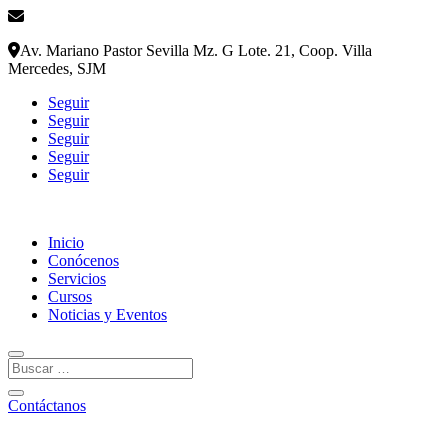
comercial@foodconsultingperu.com.pe
Av. Mariano Pastor Sevilla Mz. G Lote. 21, Coop. Villa
Mercedes, SJM
Seguir
Seguir
Seguir
Seguir
Seguir
Inicio
Conócenos
Servicios
Cursos
Noticias y Eventos
Contáctanos