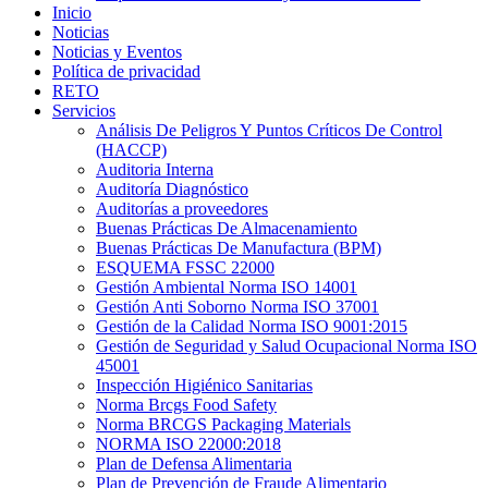
Inicio
Noticias
Noticias y Eventos
Política de privacidad
RETO
Servicios
Análisis De Peligros Y Puntos Críticos De Control
(HACCP)
Auditoria Interna
Auditoría Diagnóstico
Auditorías a proveedores
Buenas Prácticas De Almacenamiento
Buenas Prácticas De Manufactura (BPM)
ESQUEMA FSSC 22000
Gestión Ambiental Norma ISO 14001
Gestión Anti Soborno Norma ISO 37001
Gestión de la Calidad Norma ISO 9001:2015
Gestión de Seguridad y Salud Ocupacional Norma ISO
45001
Inspección Higiénico Sanitarias
Norma Brcgs Food Safety
Norma BRCGS Packaging Materials
NORMA ISO 22000:2018
Plan de Defensa Alimentaria
Plan de Prevención de Fraude Alimentario