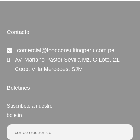
Contacto
comercial@foodconsultingperu.com.pe


Av. Mariano Pastor Sevilla Mz. G Lote. 21,
Coop. Villa Mercedes, SJM
Boletines
Suscribete a nuestro
boletín